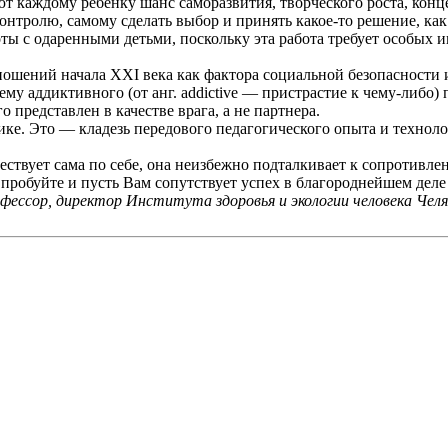
ают каждому ребенку шанс саморазвития, творческого роста, кон
онтролю, самому сделать выбор и принять какое-то решение, ка
ы с одаренными детьми, поскольку эта работа требует особых и
ношений начала
XXI
века как фактора социальной безопасности 
му аддиктивного (от анг.
addictive
— пристрастие к чему-либо)
 представлен в качестве врага, а не партнера.
ике. Это — кладезь передового педагогического опыта и технол
ествует сама по себе, она неизбежно подталкивает к сопротивл
е, пробуйте и пусть Вам сопутствует успех в благороднейшем де
рофессор, директор Института здоровья и экологии человека Чел