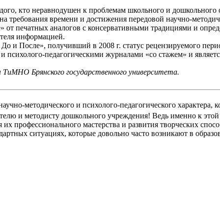
дого, кто неравнодушен к проблемам школьного и дошкольного 
на требования времени и достижения передовой научно-методич
» от печатных аналогов с консервативными традициями и опред
ателя информацией.
До и После», получивший в 2008 г. статус рецензируемого пери
 и психолого-педагогическими журналами «со стажем» и являет
ры ТиМНО Брянского государственного университета.
научно-методического и психолого-педагогического характера, 
телю и методисту дошкольного учреждения! Ведь именно к этой
 их профессионального мастерства и развития творческих спос
артных ситуациях, которые довольно часто возникают в образо