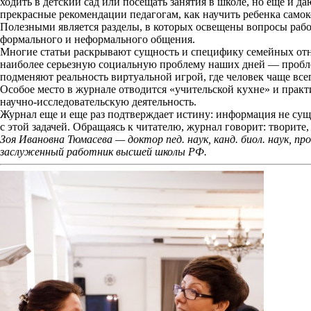
ходить в детский сад или посещать занятия в школе, но еще и д
прекрасные рекомендации педагогам, как научить ребенка самок
Полезными является разделы, в которых освещены вопросы работ
формального и неформального общения.
Многие статьи раскрывают сущность и специфику семейных от
наиболее серьезную социальную проблему наших дней — пробле
подменяют реальность виртуальной игрой, где человек чаще всего
Особое место в журнале отводится «учительской кухне» и практ
научно-исследовательскую деятельность.
Журнал еще и еще раз подтверждает истину: информация не сущ
с этой задачей. Обращаясь к читателю, журнал говорит: творит
Зоя Ивановна Тюмасева — доктор пед. наук, канд. биол. наук, п
заслуженный работник высшей школы РФ.