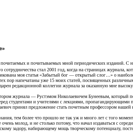
е»
х почитаемых и почитываемых мной периодических изданий. С 
 сотрудничества стал 2001 год, когда на страницах журнала, ко
ликована моя статья «Забытый бог — открытый слог…» о наибол
тех пор напечатаны уже 15 моих статей, посвященных различны
одарен редакционной коллегии журнала за оказанную мне высоку
актором журнала — Рустэмом Николаевичем Бунеевым, который п
перед студентами и учителями с лекциями, пропагандирующими 
лаевич принял предложение стать почетным профессором нашей 
ания, тем более что прошло не так уж и много лет с того момент
 очень молод, и
не столько потому, что начал издаваться с серед
ескому задору, набирающему мощь творческому потенциалу, пос