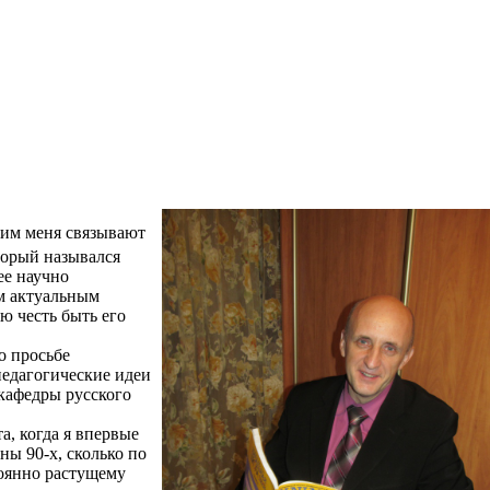
ним меня связывают
торый назывался
ее научно
м актуальным
ю честь быть его
о просьбе
педагогические идеи
кафедры русского
а, когда я впервые
ины 90-х, сколько по
тоянно растущему