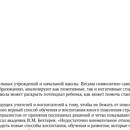
льных учреждений и начальной школы. Весьма символично само
бразованию, анализируют как позитивные, так и негативные с
» школа может раскрыть потенциал ребенка, как может помочь ст
удущих учителей и воспитателей к тому, чтобы не бежать от по
венно верный способ обучения и воспитания юного поколения стр
циалистов от принятия поспешных решений и четко показывают п
исал академик В.М. Бехтерев: «Недостаточно внимательное отнош
дить новые способы воспитания, обучения и развития, которые 