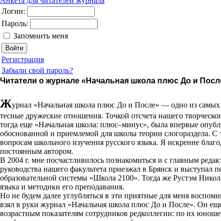
Анкета для читателей журнала
Логин:
Пароль:
Запомнить меня
Регистрация
Забыли свой пароль?
Читатели о журнале «Начальная школа плюс До и Посл
Ж
урнал «Начальная школа плюс До и После» — одно из самы
тесные дружеские отношения. Точкой отсчета нашего творческого
тогда еще «Начальная школа: плюс–минус», была впервые опуб
обоснованной и приемлемой для школы теории слогораздела. С 
вопросам школьного изучения русского языка. Я искренне благ
постоянным автором.
В 2004 г. мне посчастливилось познакомиться и с главным ред
руководства нашего факультета приезжал в Брянск и выступал 
образовательной системы «Школа 2100». Тогда же Рустэм Нико
языка и методики его преподавания.
Но не будем далее углубляться в эти приятные для меня воспомин
взял в руки журнал «Начальная школа плюс До и После». Он еще
возрастным показателям сотрудников редколлегии: по их юнош