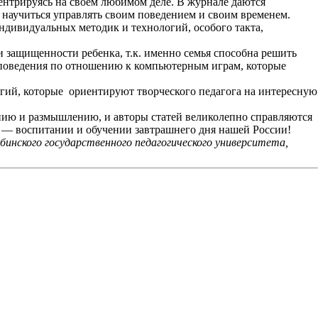
центрируясь на своем любимом деле. В журнале даются
к научиться управлять своим поведением и своим временем.
ндивидуальных методик и технологий, особого такта,
и защищенности ребенка, т.к. именно семья способна решить
 поведения по отношению к компьютерным играм, которые
огий, которые
ориентируют творческого педагога на интересную
ению и размышлению, и авторы статей великолепно справляются
ле — воспитании и обучении завтрашнего дня нашей России!
ябинского государственного педагогического университета,