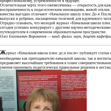
профессионализму, устремленности в будущее.
Отличительная черта этого ежемесячника — открытость для каж
восприимчивость к педагогическим инновациям, живой отклик 
качества выгодно отличают «Начальную школу плюс До и После
выпуски и рубрики, насыщенные полезной для вдумчивого чит
Отрадно сознавать, что молодой журнал «Начальная школа плюс 
сегодня успешно конкурирует с другими научно-методическими
путеводителем в современном образовательном пространстве.
Олег Евгеньевич Вороничев — канд. филол. наук, доцент кафед
Ж
урнал «Начальная школа плюс до и после» публикует статьи 
необходимы как преподавателю начальной школы, так и воспита
предъявляет высочайшие требования в плане совершенствования
умения принимать педагогически правильные решения в нестанд